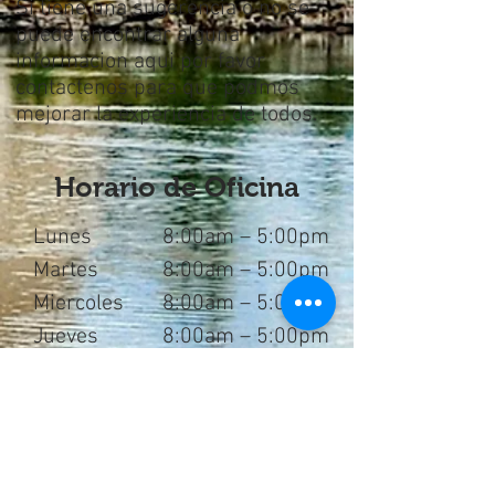
Si tiene una sugerencia o no se
puede encontrar alguna
informacion aqui por favor
contactenos para que podmos
mejorar la experiencia de todos.
Horario de Oficina
Lunes
8:00am – 5:00pm
Martes
8:00am – 5:00pm
Miercoles
8:00am – 5:00pm
Jueves
8:00am – 5:00pm
Viernes
8:00am – 5:00pm
Sabado
Cerrado
Domingo
Cerrado
Mountain Top Medical