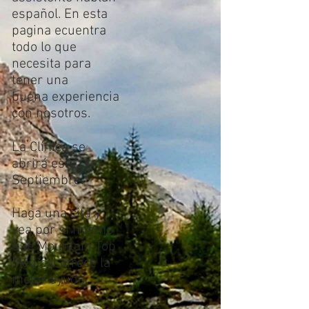
español. En esta
pagina ecuentra
todo lo que
necesita para
tener una
buena experiencia
con nosotros. ​
La Clinica se
abrirá este
Septiembre.
Haga una cita y
vea por si mismo
que Mountain Top
Medical ofrece la
mejor ayuda.