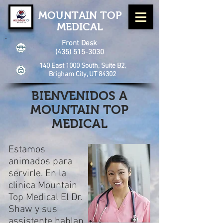
MOUNTAIN TOP
MEDICAL
Front Desk
(435) 515-3030
140 East 1000 South, Suite B2,
Brigham City, UT 84302
BIENVENIDOS A
MOUNTAIN TOP
MEDICAL
Estamos
animados para
servirle. En la
clinica Mountain
Top Medical El Dr.
Shaw y sus
assistente hablan