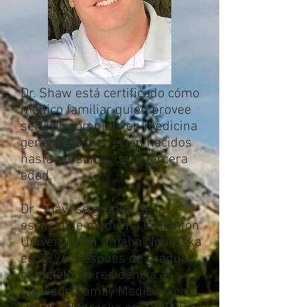
Dr. Shaw está certificado cómo
médico familiar quien provee
servicio completo en medicina
general desde recién nacidos
hasta personas de la tercera
edad.
Dr. Shaw se graduó de la
escuela de medicina Creighton
University en Omaha Nebraska
en 1996. Despues de graduar
completo su residencia en
Clarkson Family Medicine en