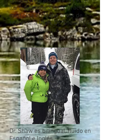
Omaha Nebraska en 1999. En
los siguientes 3 años practicó
medicina en Idaho antes de
regresar a Utah. Dr. Shaw tiene
una practice activa desde 2002
en el area de Brigham City.
Dr. Shaw es bilingual, fluido en
Español e Inglés.