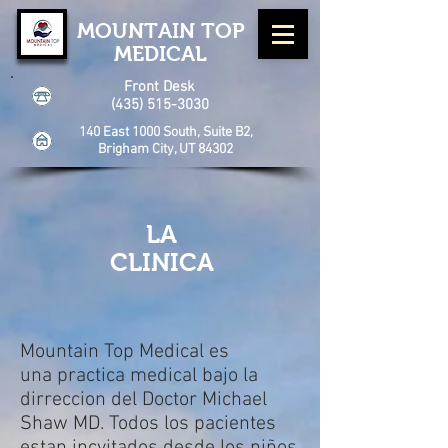
MOUNTAIN TOP
MEDICAL
Front Desk
(435) 515-3030
140 East 1000 South, Suite B2,
Brigham City, UT 84302
LA
CLINICA
Mountain Top Medical es
una practica medical bajo la
dirreccion del Doctor Michael
Shaw MD. Todos los pacientes